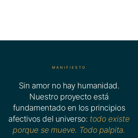
nde, se mira, se
bla, se planea,
te comunal de
.
MANIFIESTO
Sin amor no hay humanidad.
Nuestro proyecto está
fundamentado en los principios
afectivos del universo:
todo existe
porque se mueve. Todo palpita.