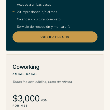
Acceso a ambas casas
20 impresiones b/n al mes
Calendario cultural completo
Servicio de recepción y mensajería
QUIERO FLEX 10
Coworking
AMBAS CASAS
Todos los días hábiles, ritmo de oficina.
$3,000
MXN
POR MES