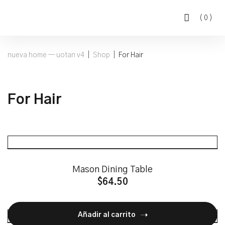
(
0
)
nueva home — uotan v4
|
Shop
|
For Hair
For Hair
Mason Dining Table
$
64.50
Añadir al carrito