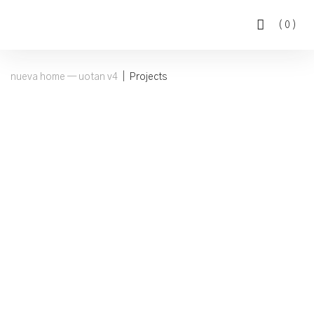
(
0
)
nueva home — uotan v4
|
Projects